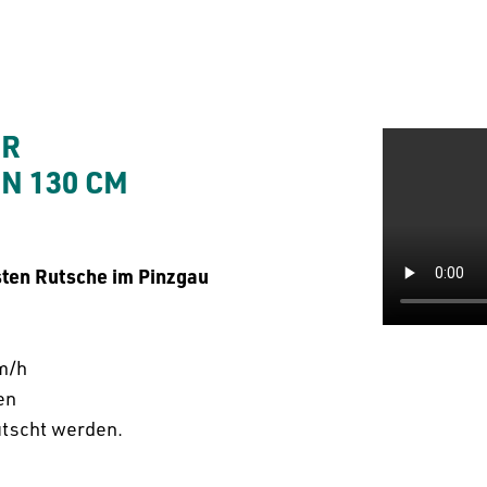
R

 130 CM
gsten Rutsche im Pinzgau
km/h
en
utscht werden.