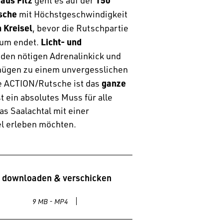
geht es auf der
sche
mit Höchstgeschwindigkeit
 Kreisel
, bevor die Rutschpartie
Licht- und
rum endet.
 den nötigen Adrenalinkick und
ügen zu einem unvergesslichen
ganze
ge ACTION/Rutsche ist das
t ein absolutes Muss für alle
as Saalachtal mit einer
el erleben möchten.
 downloaden & verschicken
9 MB - MP4