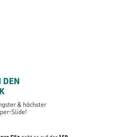
 DEN 
K 
ngster & höchster
per-Slide!
aus Filz
150