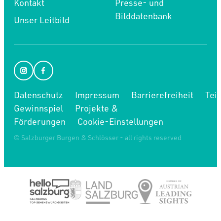
Kontakt
Presse- und
Bilddatenbank
Unser Leitbild
Datenschutz
Impressum
Barrierefreiheit
Tei
Gewinnspiel
Projekte &
Förderungen
Cookie-Einstellungen
© Salzburger Burgen & Schlösser - all rights reserved