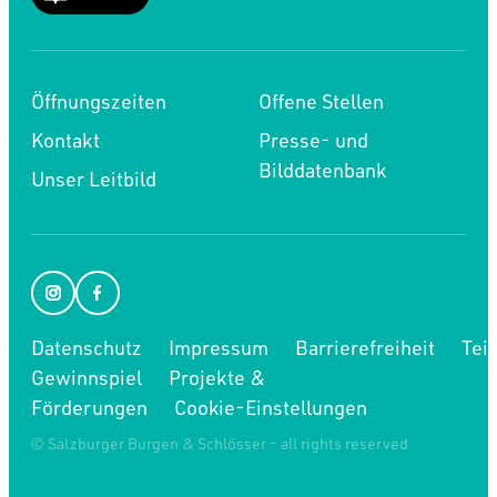
--
Öffnungszeiten
Offene Stellen
Kontakt
Presse- und
Bilddatenbank
Unser Leitbild
Datenschutz
Impressum
Barrierefreiheit
Tei
Gewinnspiel
Projekte &
Förderungen
Cookie-Einstellungen
© Salzburger Burgen & Schlösser - all rights reserved