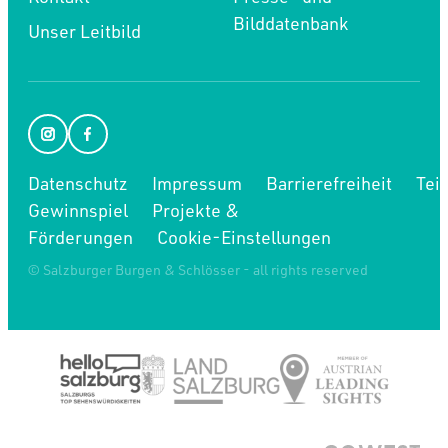
Bilddatenbank
Unser Leitbild
Datenschutz
Impressum
Barrierefreiheit
Tei
Gewinnspiel
Projekte &
Förderungen
Cookie-Einstellungen
© Salzburger Burgen & Schlösser - all rights reserved