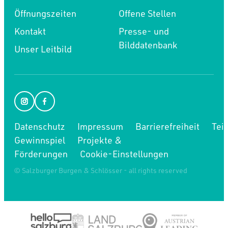
Öffnungszeiten
Offene Stellen
Kontakt
Presse- und
Bilddatenbank
Unser Leitbild
Datenschutz
Impressum
Barrierefreiheit
Tei
Gewinnspiel
Projekte &
Förderungen
Cookie-Einstellungen
© Salzburger Burgen & Schlösser - all rights reserved